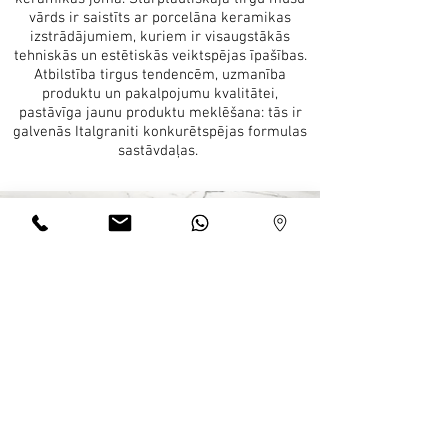
vārds ir saistīts ar porcelāna keramikas
izstrādājumiem, kuriem ir visaugstākās
tehniskās un estētiskās veiktspējas īpašības.
Atbilstība tirgus tendencēm, uzmanība
produktu un pakalpojumu kvalitātei,
pastāvīga jaunu produktu meklēšana: tās ir
galvenās Italgraniti konkurētspējas formulas
sastāvdaļas.
ITALGRANITI CERAMICA | ĢENERĀLAIS KATALOGS