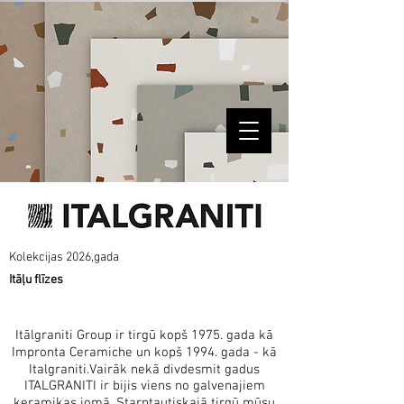
Kolekcijas
2026,gada
Itāļu flīzes
Itālgraniti Group ir tirgū kopš 1975. gada kā
Impronta Ceramiche un kopš 1994. gada - kā
Italgraniti.Vairāk nekā divdesmit gadus
ITALGRANITI ir bijis viens no galvenajiem
keramikas jomā. Starptautiskajā tirgū mūsu